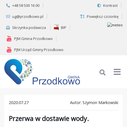
+48 58 500 16 00
Kontrast
ug@przodkowo.pl
Powiększ czcionkę
Skrzynka podawcza
BIP
PJM Gmina Przodkowo
PJM Urząd Gminy Przodkowo
2020.07.27
Autor: Szymon Markowski
Przerwa w dostawie wody.